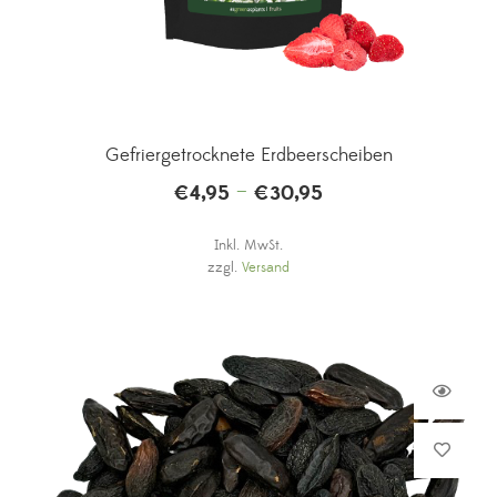
Gefriergetrocknete Erdbeerscheiben
–
€
4,95
€
30,95
Inkl. MwSt.
zzgl.
Versand