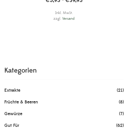
€
5,95
€
39,95
–
Inkl. MwSt.
zzgl.
Versand
Kategorien
Extrakte
(21)
Früchte & Beeren
(8)
Gewürze
(7)
Gut Für
(62)