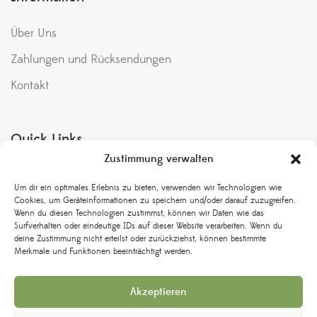
Über Uns
Zahlungen und Rücksendungen
Kontakt
Quick Links
Zustimmung verwalten
Meine Bestellungen
Um dir ein optimales Erlebnis zu bieten, verwenden wir Technologien wie
Bedingungen & Konditionen
Cookies, um Geräteinformationen zu speichern und/oder darauf zuzugreifen.
Wenn du diesen Technologien zustimmst, können wir Daten wie das
Rückgabe und Umtausch
Surfverhalten oder eindeutige IDs auf dieser Website verarbeiten. Wenn du
deine Zustimmung nicht erteilst oder zurückziehst, können bestimmte
Versand & Lieferung
Merkmale und Funktionen beeinträchtigt werden.
Datenschutzbestimmungen
Akzeptieren
Impressum