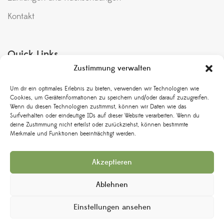
Kontakt
Quick Links
Zustimmung verwalten
Meine Bestellungen
Um dir ein optimales Erlebnis zu bieten, verwenden wir Technologien wie
Bedingungen & Konditionen
Cookies, um Geräteinformationen zu speichern und/oder darauf zuzugreifen.
Wenn du diesen Technologien zustimmst, können wir Daten wie das
Rückgabe und Umtausch
Surfverhalten oder eindeutige IDs auf dieser Website verarbeiten. Wenn du
deine Zustimmung nicht erteilst oder zurückziehst, können bestimmte
Merkmale und Funktionen beeinträchtigt werden.
Versand & Lieferung
Datenschutzbestimmungen
Akzeptieren
Impressum
Ablehnen
Einstellungen ansehen