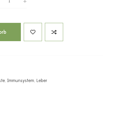
orb
kte
,
Immunsystem
,
Leber