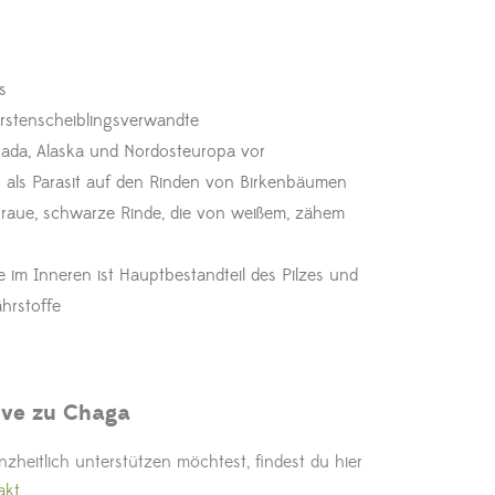
s
orstenscheiblingsverwandte
nada, Alaska und Nordosteuropa vor
 als Parasit auf den Rinden von Birkenbäumen
raue, schwarze Rinde, die von weißem, zähem
im Inneren ist Hauptbestandteil des Pilzes und
ährstoffe
tive zu Chaga
nzheitlich unterstützen möchtest, findest du hier
akt
.