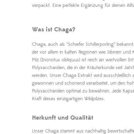
verpackt. Eine perfekte Ergänzung für deinen Allt
Was ist Chaga?
Chaga, auch als “Schiefer Schillerporling” bekannt, 
der vor allem in kalten Regionen wie Sibirien un
Pilz (Inonotus obliquus) ist reich an wertvollen In
Polysacchariden, die in der Kräuterkunde seit Jah
werden. Unser Chaga Extrakt wird ausschließlich
gewonnen und schonend verarbeitet, um den ho
Polysacchariden optimal zu bewahren. Jede Kapsel
Kraft dieses einzigartigen Wildpilzes.
Herkunft und Qualität
Unser Chaga stammt aus nachhaltig bewirtschafte