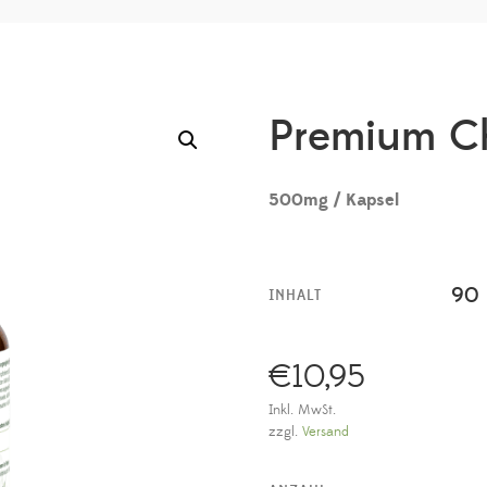
Premium Ch
500mg / Kapsel
90
INHALT
€
10,95
Inkl. MwSt.
zzgl.
Versand