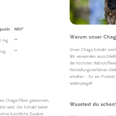
pseln
NRV*
Warum unser Chaga
0 mg
**
Unser Chaga Extrakt zeich
 mg
**
Wir verwenden ausschließl
die höchsten Nährstoffwe
Herstellungsverfahren blei
erhalten – für ein Produkt
widerspiegelt
des Chaga-Pilzes gewonnen,
Wusstest du schon
tzt wird. Der Extrakt bietet
 ohne künstliche Zusätze