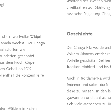
Während des zweiten Wel
ag!
Streitkräften zur Stärkung
russische Regierung Chaga 
Geschichte
ist ein wertvoller Wildpilz,
d Kanada wächst. Der Chaga-
Der Chaga Pilz wurde ers
haltsstoffen wie
Völkern Sibiriens entdeckt
rhunderten geschätzt
Vorteile geschätzt. Seither 
 aus dem Fruchtkörper
Tradition etabliert und bis 
hen Gehalt an 10%
 enthält die konzentrierte
Auch in Nordamerika wird d
Indianer und selbst die I
diese zu nutzen. In den l
gewonnen und zahlreiche S
sich viele Menschen zu 
ten Wäldern in kalten