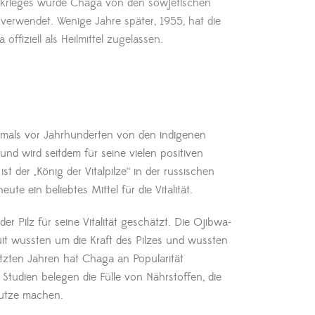
tkrieges wurde Chaga von den sowjetischen
 verwendet. Wenige Jahre später, 1955, hat die
offiziell als Heilmittel zugelassen.
tmals vor Jahrhunderten von den indigenen
 und wird seitdem für seine vielen positiven
ist der „König der Vitalpilze“ in der russischen
heute ein beliebtes Mittel für die Vitalität.
er Pilz für seine Vitalität geschätzt. Die Ojibwa-
nuit wussten um die Kraft des Pilzes und wussten
etzten Jahren hat Chaga an Popularität
tudien belegen die Fülle von Nährstoffen, die
Nutze machen.