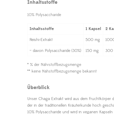
Inhaltsstoffe
10% Polysaccharide
Inhaltsstoffe
1 Kapsel
2 Ka
Reishi-Extrakt
500 mg
100
– davon Polysaccharide (30%)
150 mg
300
* % der Nährstoffbezugsmenge
** keine Nähstoffbezugsmenge bekannt
Überblick
Unser Chaga Extrakt wird aus dem Fruchtkörper 
der in der traditionellen Kräuterkunde hoch geschä
10% Polysaccharide und wird in veganen Kapseln