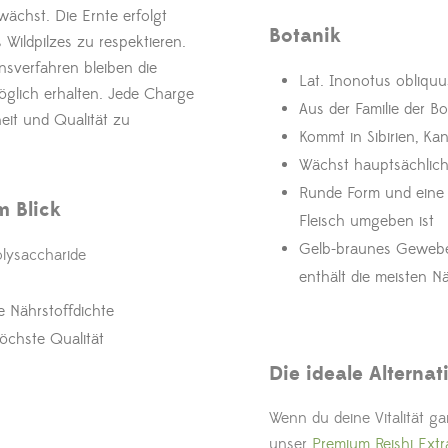
wächst. Die Ernte erfolgt
Botanik
 Wildpilzes zu respektieren.
sverfahren bleiben die
Lat. Inonotus obliquu
öglich erhalten. Jede Charge
Aus der Familie der B
heit und Qualität zu
Kommt in Sibirien, Ka
Wächst hauptsächlich
Runde Form und eine 
m Blick
Fleisch umgeben ist
Gelb-braunes Gewebe 
lysaccharide
enthält die meisten N
 Nährstoffdichte
öchste Qualität
Die ideale Alterna
Wenn du deine Vitalität ga
unser
Premium Reishi Extr