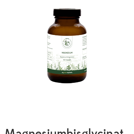
Magnesiumbisglycinat