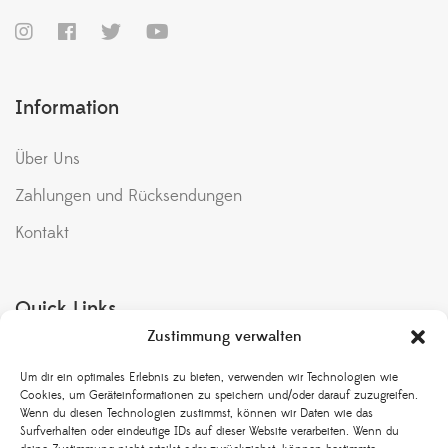
Information
Über Uns
Zahlungen und Rücksendungen
Kontakt
Quick Links
Zustimmung verwalten
Meine Bestellungen
Um dir ein optimales Erlebnis zu bieten, verwenden wir Technologien wie
Bedingungen & Konditionen
Cookies, um Geräteinformationen zu speichern und/oder darauf zuzugreifen.
Wenn du diesen Technologien zustimmst, können wir Daten wie das
Rückgabe und Umtausch
Surfverhalten oder eindeutige IDs auf dieser Website verarbeiten. Wenn du