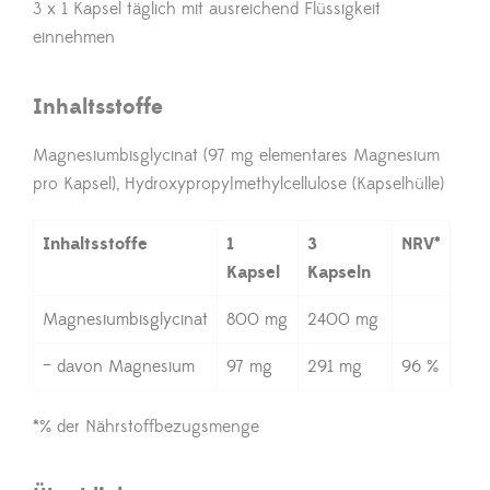
3 x 1 Kapsel täglich mit ausreichend Flüssigkeit
einnehmen
Inhaltsstoffe
Magnesiumbisglycinat (97 mg elementares Magnesium
pro Kapsel), Hydroxypropy|methylcellulose (Kapselhülle)
Inhaltsstoffe
1
3
NRV*
Kapsel
Kapseln
Magnesiumbisglycinat
800 mg
2400 mg
– davon Magnesium
97 mg
291 mg
96 %
*% der Nährstoffbezugsmenge