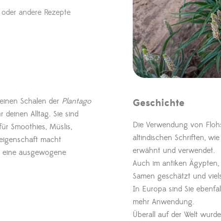
 oder andere Rezepte
einen Schalen der
Plantago
Geschichte
 deinen Alltag. Sie sind
Die Verwendung von Flohsa
ür Smoothies, Müslis,
altindischen Schriften, 
leigenschaft macht
erwähnt und verwendet.
ür eine ausgewogene
Auch im antiken Ägypten,
Samen geschätzt und viels
In Europa sind Sie ebenfa
mehr Anwendung.
Überall auf der Welt wurd