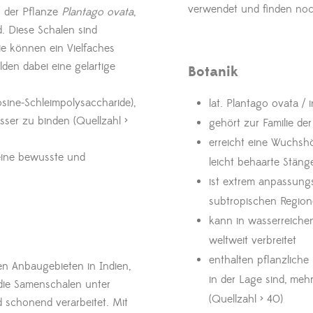
verwendet und finden no
 der Pflanze
Plantago ovata
,
d. Diese Schalen sind
ie können ein Vielfaches
den dabei eine gelartige
Botanik
osine-Schleimpolysaccharide),
lat. Plantago ovata / 
sser zu binden (Quellzahl >
gehört zur Familie d
erreicht eine Wuchsh
 eine bewusste und
leicht behaarte Stäng
ist extrem anpassung
subtropischen Regio
kann in wasserreiche
weltweit verbreitet
enthalten pflanzliche 
n Anbaugebieten in Indien,
in der Lage sind, meh
die Samenschalen unter
(Quellzahl > 40)
d schonend verarbeitet. Mit