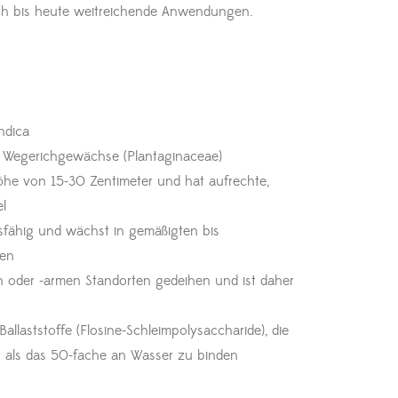
ch bis heute weitreichende Anwendungen.
indica
er Wegerichgewächse (Plantaginaceae)
öhe von 15-30 Zentimeter und hat aufrechte,
el
sfähig und wächst in gemäßigten bis
nen
n oder -armen Standorten gedeihen und ist daher
Ballaststoffe (Flosine-Schleimpolysaccharide), die
r als das 50-fache an Wasser zu binden