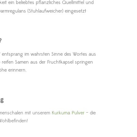
eit ein beliebtes pflanzliches Quellmittel und
Darmregulans (Stuhlaufweicher) eingesetzt
?
 entsprang im wahrsten Sinne des Wortes aus
 reifen Samen aus der Fruchtkapsel springen
öhe erinnern.
ng
amenschalen mit unserem
Kurkuma Pulver
– die
Wohlbefinden!