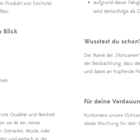
aufgrund dieser Fähigk
ein Produkt von höchster
wird demzufolge als 
ffen.
 Blick
Wusstest du schon
Der Name der „Flohsamen“
der Beobachtung, dass die
und dabei an hüpfende Fl
teln
Für deine Verdauu
te Qualität und Reinheit.
Kombiniere unsere Flohs
n sie dir ein reines
ideale Mischung für dein 
ür Getränke, Müslis oder
tig und einfach in der