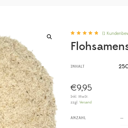
(
1
Kundenbew
Bewertet mit
1
Flohsamen
5.00
von 5,
basierend auf
Kundenbewertung
25
INHALT
€
9,95
Inkl. MwSt.
zzgl.
Versand
ANZAHL