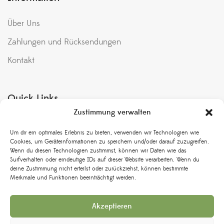
Über Uns
Zahlungen und Rücksendungen
Kontakt
Quick Links
Zustimmung verwalten
Meine Bestellungen
Um dir ein optimales Erlebnis zu bieten, verwenden wir Technologien wie
Bedingungen & Konditionen
Cookies, um Geräteinformationen zu speichern und/oder darauf zuzugreifen.
Wenn du diesen Technologien zustimmst, können wir Daten wie das
Rückgabe und Umtausch
Surfverhalten oder eindeutige IDs auf dieser Website verarbeiten. Wenn du
deine Zustimmung nicht erteilst oder zurückziehst, können bestimmte
Versand & Lieferung
Merkmale und Funktionen beeinträchtigt werden.
Datenschutzbestimmungen
Akzeptieren
Impressum