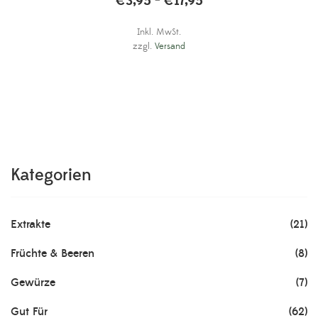
€
3,95
€
17,95
–
Inkl. MwSt.
zzgl.
Versand
Kategorien
Extrakte
(21)
Früchte & Beeren
(8)
Gewürze
(7)
Gut Für
(62)