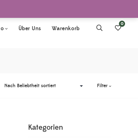
0
to
Über Uns
Warenkorb
Home
>
Shop – Alle Produkte
>
Detox
Filter
Kategorien