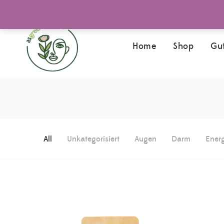
Gut
Home
Shop
Detox
All
Unkategorisiert
Augen
Darm
Energ