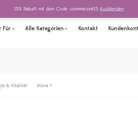
15% Rabatt mit dem Code: sommerzeit15
Ausblenden
 Für
Alle Kategorien
Kundenkon
Kontakt
ie & Vitalität
More