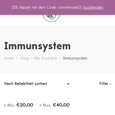
15% Rabatt mit dem Code: sommerzeit15
Ausblenden
0
Immunsystem
Home
>
Shop – Alle Produkte
>
Immunsystem
Filter
€
20,00
€
40,00
Min:
Max: