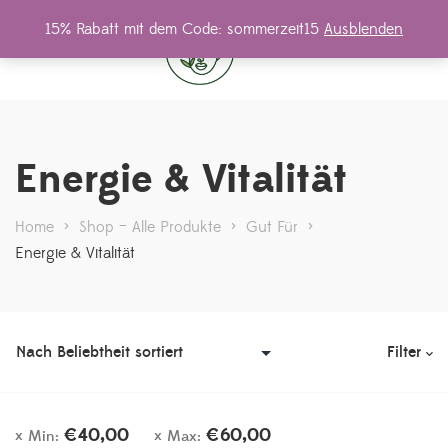
15% Rabatt mit dem Code: sommerzeit15
Ausblenden
0
Energie & Vitalität
Home
>
Shop – Alle Produkte
>
Gut Für
>
Energie & Vitalität
Filter
€
40,00
€
60,00
Min:
Max: